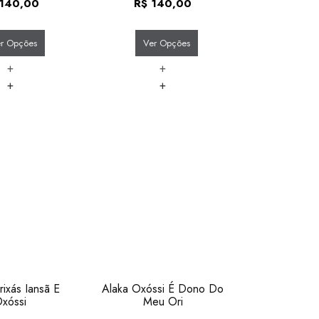
140,00
R$
140,00
r Opções
Ver Opções
+
+
+
+
rixás Iansã E
Alaka Oxóssi É Dono Do
xóssi
Meu Ori