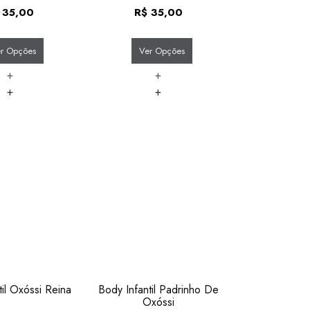
35,00
R$
35,00
r Opções
Ver Opções
+
+
+
+
til Oxóssi Reina
Body Infantil Padrinho De
Oxóssi