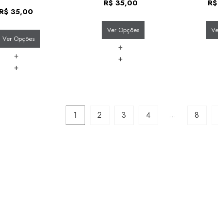
R$
35,00
R$
R$
35,00
Ver Opções
Ve
Ver Opções
+
+
+
+
…
1
2
3
4
8