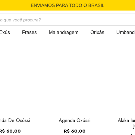
ENVIAMOS PARA TODO O BRASIL
Exús
Frases
Malandragem
Orixás
Umband
nda De Oxóssi
Agenda Oxóssi
Alaka I
R$
60,00
R$
60,00