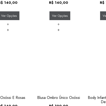
R$
140,00
R$
140,00
R$
Ver Opções
Ver Opções
Ve
+
+
+
+
 Oxóssi E Rosas
Blusa Ombro Único Oxóssi
Body Infan
De
R$
140,00
R$
100,00