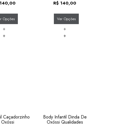
140,00
R$
140,00
r Opções
Ver Opções
+
+
+
+
til Caçadorzinho
Body Infantil Dinda De
 Oxóssi
Oxóssi Qualidades