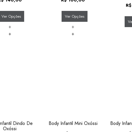
R$
Ver Opções
Ver Opções
Ve
+
+
+
+
nfantil Dindo De
Body Infantil Mini Oxóssi
Body Infan
Oxóssi