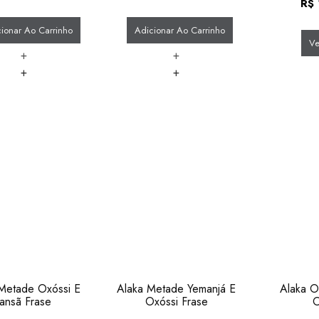
R$
ionar Ao Carrinho
Adicionar Ao Carrinho
Ve
+
+
+
+
Metade Oxóssi E
Alaka Metade Yemanjá E
Alaka O
Iansã Frase
Oxóssi Frase
O