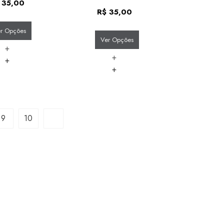
35,00
R$
35,00
r Opções
Ver Opções
+
+
+
+
9
10