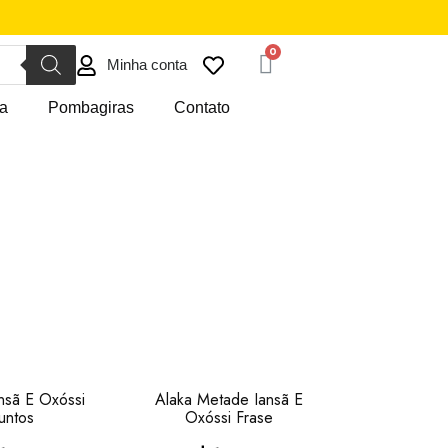
Minha conta
a
Pombagiras
Contato
ansã E Oxóssi
Alaka Metade Iansã E
Juntos
Oxóssi Frase