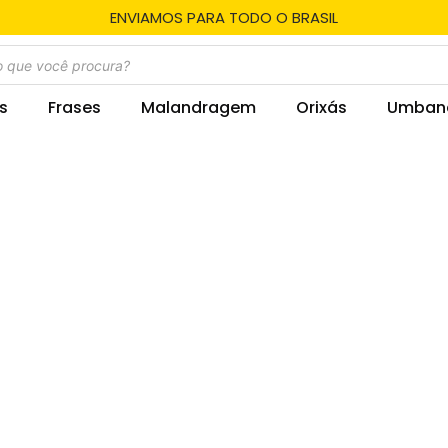
ENVIAMOS PARA TODO O BRASIL
s
Frases
Malandragem
Orixás
Umban