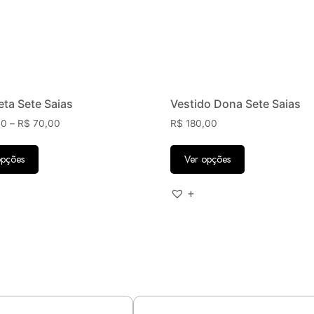
ta Sete Saias
Vestido Dona Sete Saias
00
–
R$
70,00
R$
180,00
opções
Ver opções
+