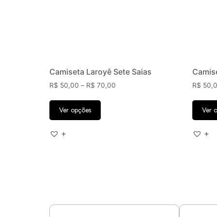
Camiseta Laroyê Sete Saias
Camise
R$
50,00
–
R$
70,00
R$
50,
Ver opções
Ver 
+
+