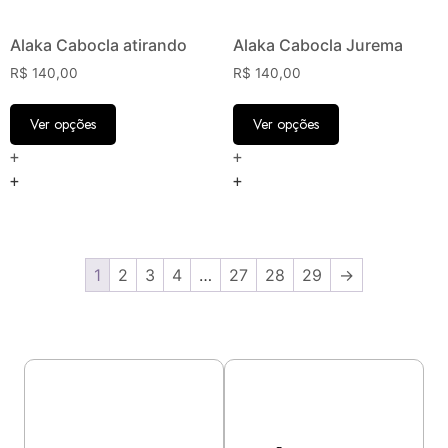
Alaka Cabocla atirando
Alaka Cabocla Jurema
R$
140,00
R$
140,00
Ver opções
Ver opções
+
+
+
+
1
2
3
4
…
27
28
29
→