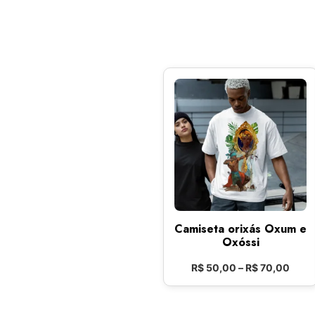
Camiseta orixás Oxum e
Oxóssi
R$
50,00
–
R$
70,00