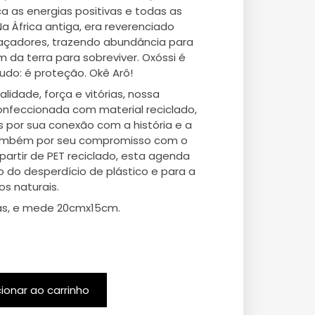
a as energias positivas e todas as
Na África antiga, era reverenciado
açadores, trazendo abundância para
 da terra para sobreviver. Oxóssi é
tudo: é proteção. Okê Arô!
idade, força e vitórias, nossa
nfeccionada com material reciclado,
por sua conexão com a história e a
também por seu compromisso com o
partir de PET reciclado, esta agenda
o do desperdício de plástico e para a
s naturais.
as, e mede 20cmx15cm.
cionar ao carrinho