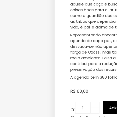
aquele que caça e busc
coisas boas para o lar. 
como o guardião dos c
as tribos que dependiam
vida, é pai, e acima de 
Representando ancestral
agenda de capa pet, co
destaca-se não apenas 
força de Oxóssi, mas 
meio ambiente. Feita a 
contribui para a reduçã
preservação dos recurso
A agenda tem 380 folh
R$
60,00
Adi