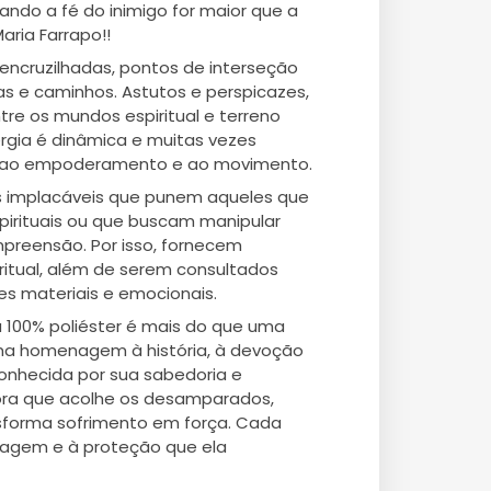
uando a fé do inimigo for maior que a
Maria Farrapo!!
encruzilhadas, pontos de interseção
as e caminhos. Astutos e perspicazes,
tre os mundos espiritual e terreno
ergia é dinâmica e muitas vezes
e, ao empoderamento e ao movimento.
s implacáveis que punem aqueles que
pirituais ou que buscam manipular
preensão. Por isso, fornecem
ritual, além de serem consultados
es materiais e emocionais.
 100% poliéster é mais do que uma
uma homenagem à história, à devoção
Conhecida por sua sabedoria e
nhora que acolhe os desamparados,
nsforma sofrimento em força. Cada
ragem e à proteção que ela