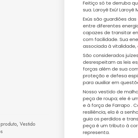
Feitiço só te derruba q
sua. Laroyê Exú! Laroyê 
Exús são guardiões das 
entre diferentes energi
capazes de transitar en
com facilidade. Sua en
associada à vitalidad
São considerados juíze
desrespeitam as leis es
forças além de sua com
proteção e defesa espi
para auxiliar em questõ
Nosso vestido de malha
peça de roupa; ele é 
e à força de Farrapo . 
resiliência, ela é a se
guia os perdidos e tra
 produto
,
Vestido
peça é um tributo à co
os
representa.