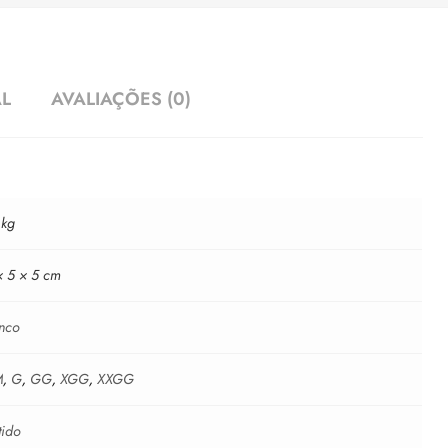
AL
AVALIAÇÕES (0)
 kg
× 5 × 5 cm
nco
M
,
G
,
GG
,
XGG
,
XXGG
tido