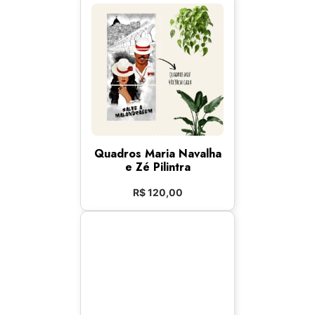
Quadros Maria Navalha
e Zé Pilintra
R$
120,00