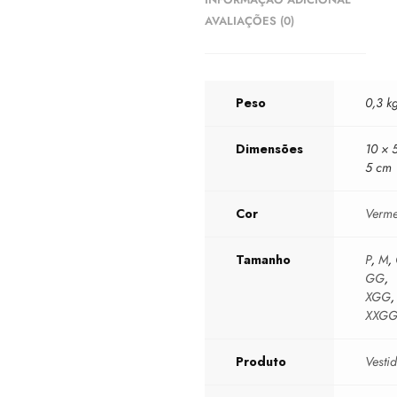
AVALIAÇÕES (0)
Peso
0,3 k
Dimensões
10 × 
5 cm
Cor
Verme
Tamanho
P
,
M
,
GG
,
XGG
,
XXG
Produto
Vesti