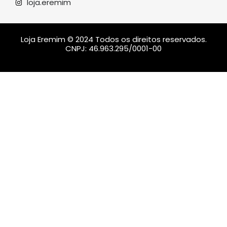
loja.eremim
Loja Eremim © 2024 Todos os direitos reservados.
CNPJ: 46.963.295/0001-00