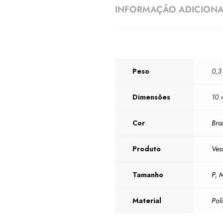
INFORMAÇÃO ADICION
Peso
0,3
Dimensões
10 
Cor
Bra
Produto
Ves
Tamanho
P
,
Material
Pol