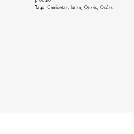
produto
Tags:
Camisetas
,
Iansã
,
Orixás
,
Oxóssi