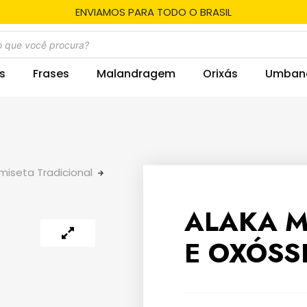
ENVIAMOS PARA TODO O BRASIL
s
Frases
Malandragem
Orixás
Umban
iseta Tradicional
ALAKA M
E OXÓSS