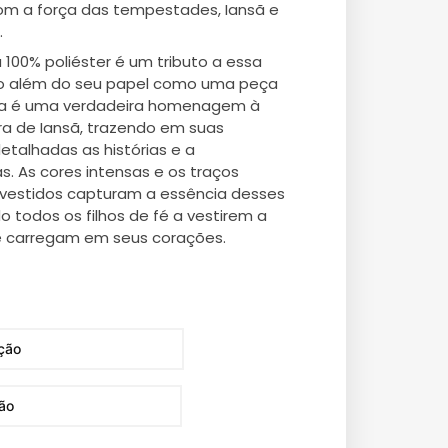
om a força das tempestades, Iansã e
.
100% poliéster é um tributo a essa
ndo além do seu papel como uma peça
ça é uma verdadeira homenagem à
ra de Iansã, trazendo em suas
etalhadas as histórias e a
ás. As cores intensas e os traços
 vestidos capturam a essência desses
o todos os filhos de fé a vestirem a
e carregam em seus corações.