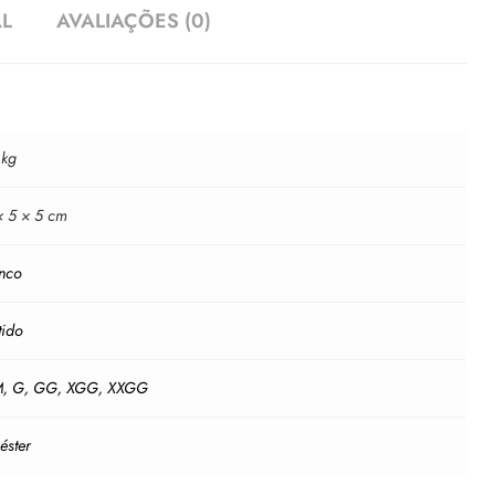
AL
AVALIAÇÕES (0)
 kg
× 5 × 5 cm
nco
tido
M
,
G
,
GG
,
XGG
,
XXGG
iéster