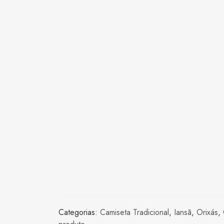
Categorias:
Camiseta Tradicional
,
Iansã
,
Orixás
,