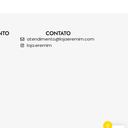
NTO
CONTATO
atendimento@lojaeremim.com
loja.eremim
0