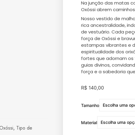
Na junção das matas c
Oxóssi abrem caminhos
Nosso vestido de malha 
rica ancestralidade, i
de vestuário. Cada pe
força de Oxóssi e bravu
estampas vibrantes e d
espiritualidade dos orix
fortes que adornam os
guias divinos, convidand
força e a sabedoria qu
R$
140,00
Tamanho
Material
Oxóssi
,
Tipo de