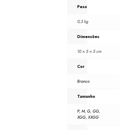
Peso
0,3 kg
Dimensões
10 × 5 × 5 cm
Cor
Branco
Tamanho
P
,
M
,
G
,
GG
,
XGG
,
XXGG