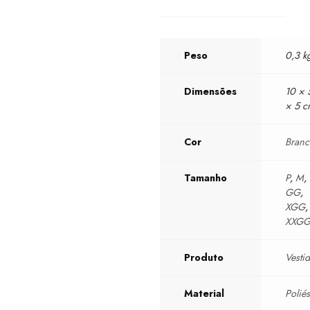
Peso
0,3 k
Dimensões
10 × 
× 5 
Cor
Bran
Tamanho
P
,
M
,
GG
,
XGG
,
XXG
Produto
Vesti
Material
Poliés