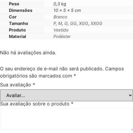
Peso
0,3 kg
Dimensões
10 × 5 × 5 cm
Cor
Branco
Tamanho
P
,
M
,
G
,
GG
,
XGG
,
XXGG
Produto
Vestido
Material
Poliéster
Não há avaliações ainda.
O seu endereço de e-mail não será publicado.
Campos
obrigatórios são marcados com
*
Sua avaliação
*
Sua avaliação sobre o produto
*