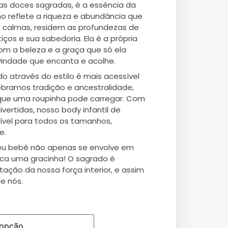
s doces sagradas, é a essência da
ho reflete a riqueza e abundância que
 calmas, residem as profundezas de
iços e sua sabedoria. Ela é a própria
om a beleza e a graça que só ela
ivindade que encanta e acolhe.
do através do estilo é mais acessível
ebramos tradição e ancestralidade,
 que uma roupinha pode carregar. Com
vertidas, nosso body infantil de
ível para todos os tamanhos,
e.
seu bebê não apenas se envolve em
fica uma gracinha! O sagrado é
tação da nossa força interior, e assim
e nós.