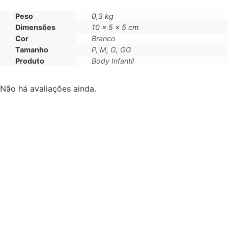
Peso
0,3 kg
Dimensões
10 × 5 × 5 cm
Cor
Branco
Tamanho
P
,
M
,
G
,
GG
Produto
Body Infantil
Não há avaliações ainda.