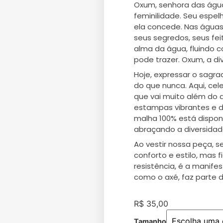
Oxum, senhora das água
feminilidade. Seu espel
ela concede. Nas águas
seus segredos, seus feit
alma da água, fluindo c
pode trazer. Oxum, a d
Hoje, expressar o sagra
do que nunca. Aqui, cel
que vai muito além do
estampas vibrantes e di
malha 100% está dispon
abraçando a diversidad
Ao vestir nossa peça, 
conforto e estilo, mas 
resistência, é a manifes
como o axé, faz parte d
R$
35,00
Tamanho