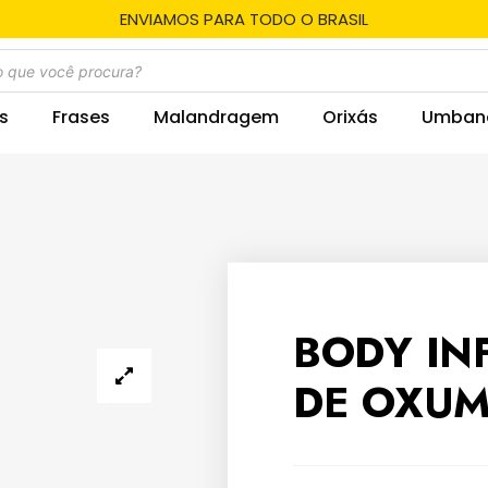
ENVIAMOS PARA TODO O BRASIL
s
Frases
Malandragem
Orixás
Umban
BODY IN
DE OXUM