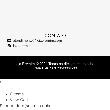
CONTATO
atendimento@lojaeremim.com
loja.eremim
Loja Eremim © 2024 Todos os direitos reservados.
CNPJ: 46.963.295/0001-00
0
0 Items
View Cart
Sem produto(s) no carrinho.