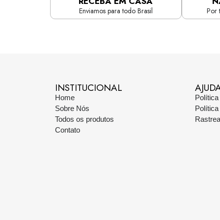
RECEBA EM CASA
N
Enviamos para todo Brasil
Por 
INSTITUCIONAL
AJUD
Home
Polític
Sobre Nós
Polític
Todos os produtos
Rastre
Contato