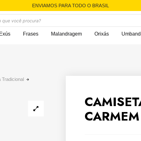
ENVIAMOS PARA TODO O BRASIL
Exús
Frases
Malandragem
Orixás
Umband
 Tradicional
CAMISET
CARMEM