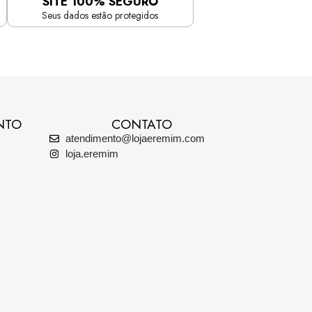
SITE 100% SEGURO
Seus dados estão protegidos
NTO
CONTATO
atendimento@lojaeremim.com
loja.eremim