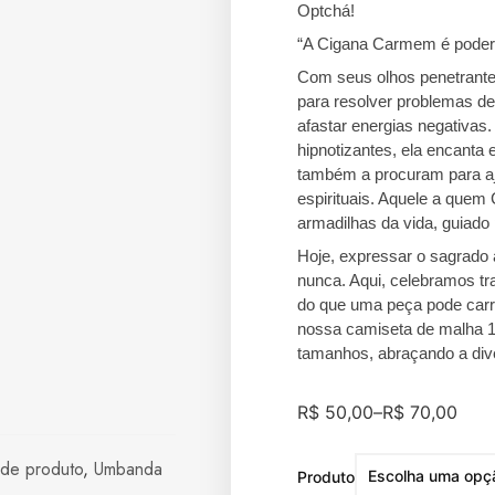
Optchá!
“A Cigana Carmem é poder
Com seus olhos penetrantes
para resolver problemas de 
afastar energias negativas
hipnotizantes, ela encanta 
também a procuram para aj
espirituais. Aquele a quem
armadilhas da vida, guiado 
Hoje, expressar o sagrado 
nunca. Aqui, celebramos tr
do que uma peça pode carr
nossa camiseta de malha 10
tamanhos, abraçando a div
R$
50,00
–
R$
70,00
 de produto
,
Umbanda
Produto