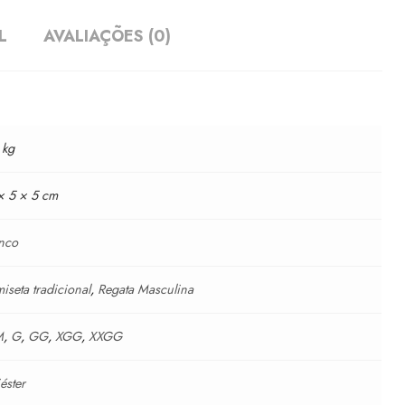
L
AVALIAÇÕES (0)
 kg
× 5 × 5 cm
nco
iseta tradicional
,
Regata Masculina
M
,
G
,
GG
,
XGG
,
XXGG
iéster