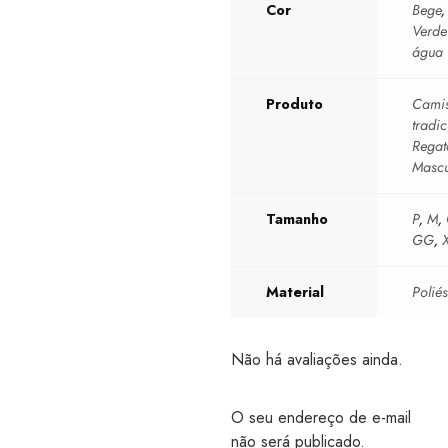
Cor
Bege
,
Verde
água
Produto
Camis
tradic
Regat
Mascu
Tamanho
P
,
M
,
GG
,
Material
Poliés
Não há avaliações ainda.
O seu endereço de e-mail
não será publicado.