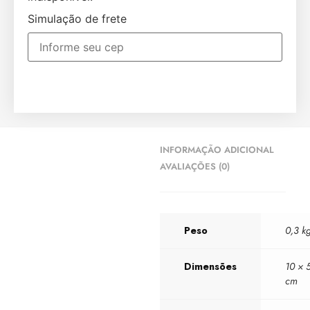
Simulação de frete
INFORMAÇÃO ADICIONAL
AVALIAÇÕES (0)
Peso
0,3 k
Dimensões
10 × 
cm