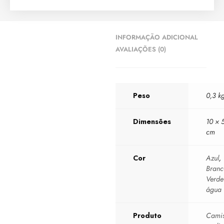
INFORMAÇÃO ADICIONAL
AVALIAÇÕES (0)
Peso
0,3 k
Dimensões
10 × 
cm
Cor
Azul
,
Branc
Verde
água
Produto
Camis