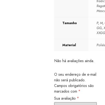
tradic
Regat
Mascu
Tamanho
P
,
M
,
GG
,
XXG
Material
Poliés
Não há avaliações ainda.
O seu endereço de e-mail
não será publicado.
Campos obrigatórios são
marcados com
*
Sua avaliação
*