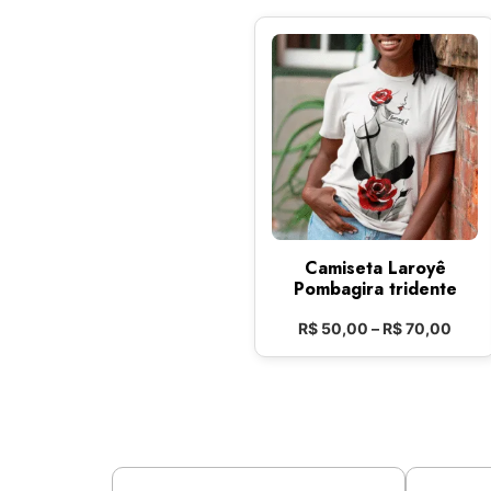
Camiseta Laroyê
Pombagira tridente
R$
50,00
–
R$
70,00