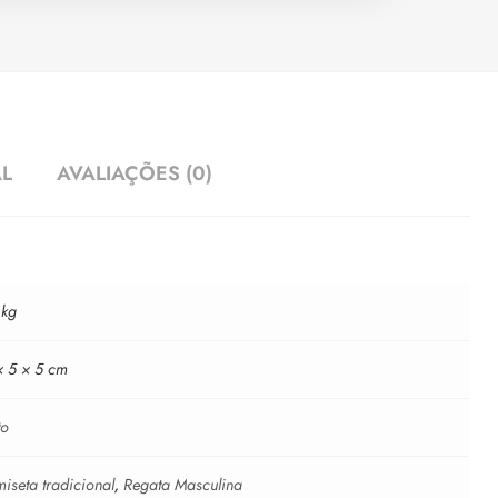
AL
AVALIAÇÕES (0)
 kg
× 5 × 5 cm
to
iseta tradicional
,
Regata Masculina