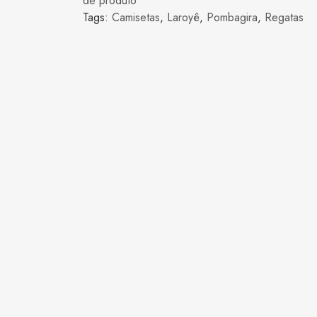
de produto
Tags:
Camisetas
,
Laroyê
,
Pombagira
,
Regatas