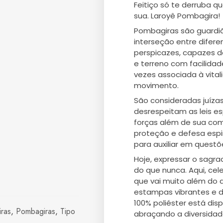
Feitiço só te derruba q
sua. Laroyê Pombagira!
Pombagiras são guardiã
interseção entre difere
perspicazes, capazes de
e terreno com facilidad
vezes associada à vit
movimento.
São consideradas juíza
desrespeitam as leis es
forças além de sua com
proteção e defesa espi
para auxiliar em questõ
Hoje, expressar o sagra
do que nunca. Aqui, cel
que vai muito além do
estampas vibrantes e d
100% poliéster está dis
ras
,
Pombagiras
,
Tipo
abraçando a diversidad