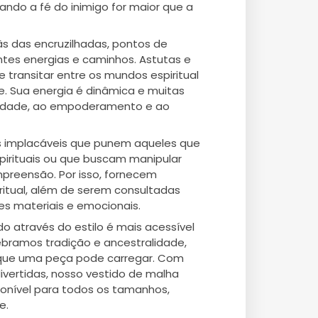
uando a fé do inimigo for maior que a
s das encruzilhadas, pontos de
ntes energias e caminhos. Astutas e
 transitar entre os mundos espiritual
e. Sua energia é dinâmica e muitas
alidade, ao empoderamento e ao
s implacáveis que punem aqueles que
pirituais ou que buscam manipular
preensão. Por isso, fornecem
ritual, além de serem consultadas
es materiais e emocionais.
do através do estilo é mais acessível
ebramos tradição e ancestralidade,
 que uma peça pode carregar. Com
ivertidas, nosso vestido de malha
ponível para todos os tamanhos,
e.