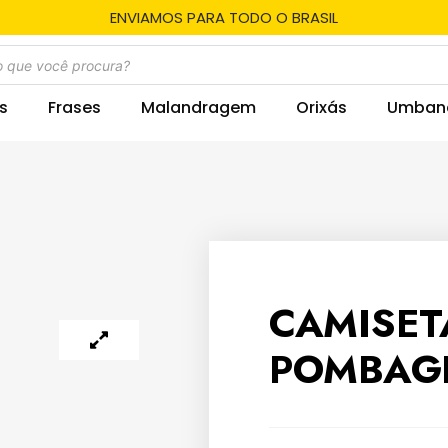
ENVIAMOS PARA TODO O BRASIL
s
Frases
Malandragem
Orixás
Umban
CAMISET
POMBAG