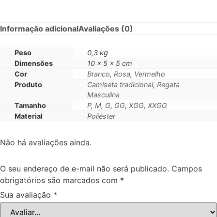
Informação adicional
Avaliações (0)
Peso
0,3 kg
Dimensões
10 × 5 × 5 cm
Cor
Branco
,
Rosa
,
Vermelho
Produto
Camiseta tradicional
,
Regata
Masculina
Tamanho
P
,
M
,
G
,
GG
,
XGG
,
XXGG
Material
Poliéster
Não há avaliações ainda.
O seu endereço de e-mail não será publicado.
Campos
obrigatórios são marcados com
*
Sua avaliação
*