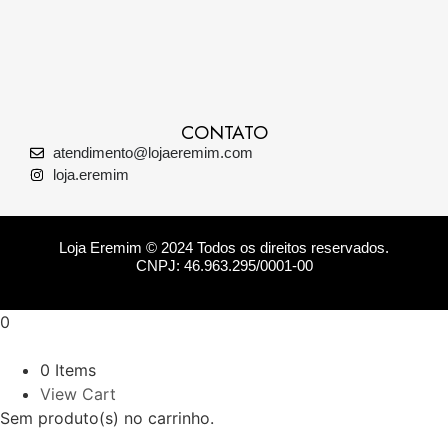
CONTATO
atendimento@lojaeremim.com
loja.eremim
Loja Eremim © 2024 Todos os direitos reservados.
CNPJ: 46.963.295/0001-00
0
0 Items
View Cart
Sem produto(s) no carrinho.