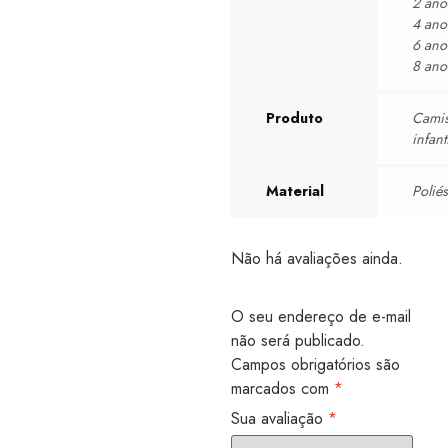
2 ano
4 ano
6 ano
8 ano
Produto
Camis
infant
Material
Poliés
Não há avaliações ainda.
O seu endereço de e-mail
não será publicado.
Campos obrigatórios são
marcados com
*
Sua avaliação
*