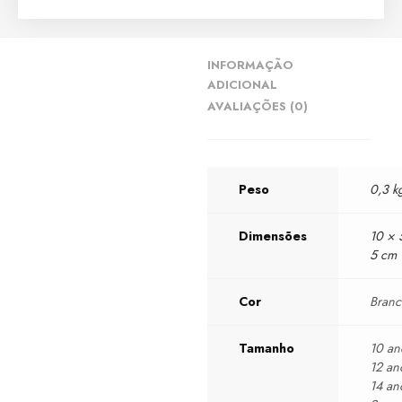
INFORMAÇÃO
ADICIONAL
AVALIAÇÕES (0)
Peso
0,3 k
Dimensões
10 × 
5 cm
Cor
Bran
Tamanho
10 an
12 an
14 an