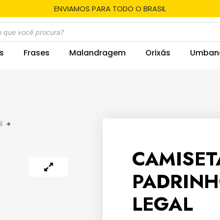
ENVIAMOS PARA TODO O BRASIL
s
Frases
Malandragem
Orixás
Umban
l
CAMISET
PADRINH
LEGAL