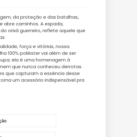
ragem, da proteção e das batalhas,
 abre caminhos. A espada,
do orixá guerreiro, reflete aquele que
as.
idade, força e vitórias, nossa
lha 100% poliéster vai além de ser
oupa; ela é uma homenagem à
homem que nunca conheceu derrotas.
s que capturam a essência desse
 torna um acessório indispensável pra