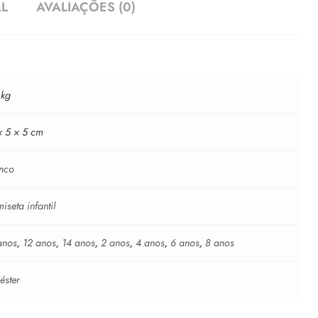
AL
AVALIAÇÕES (0)
 kg
× 5 × 5 cm
nco
iseta infantil
anos
,
12 anos
,
14 anos
,
2 anos
,
4 anos
,
6 anos
,
8 anos
iéster