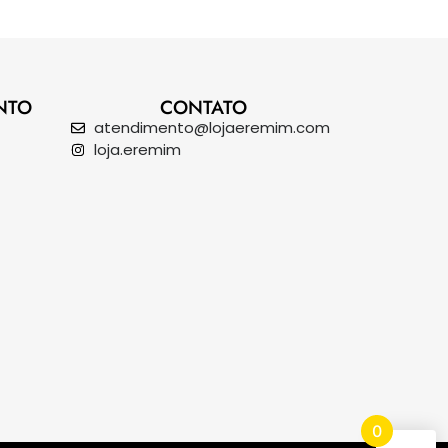
NTO
CONTATO
atendimento@lojaeremim.com
loja.eremim
0