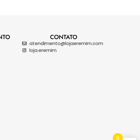
NTO
CONTATO
atendimento@lojaeremim.com
loja.eremim
0