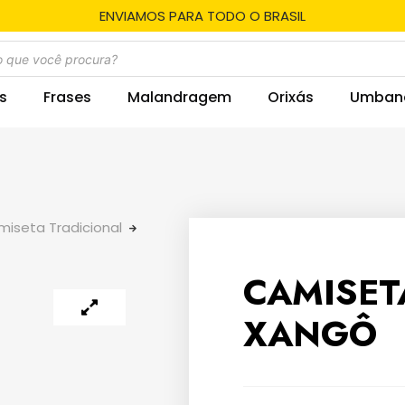
ENVIAMOS PARA TODO O BRASIL
s
Frases
Malandragem
Orixás
Umban
iseta Tradicional
CAMISE
XANGÔ