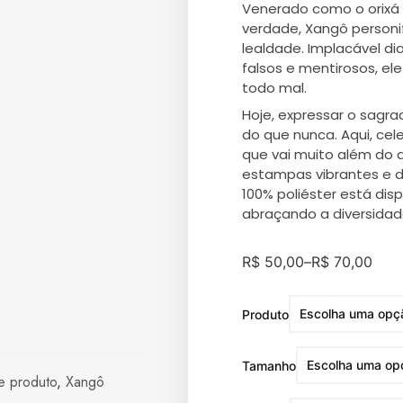
Venerado como o orixá 
verdade, Xangô personi
lealdade. Implacável di
falsos e mentirosos, e
todo mal.
Hoje, expressar o sagra
do que nunca. Aqui, cel
que vai muito além do
estampas vibrantes e d
100% poliéster está dis
abraçando a diversidad
R$
50,00
–
R$
70,00
Produto
Tamanho
e produto
,
Xangô