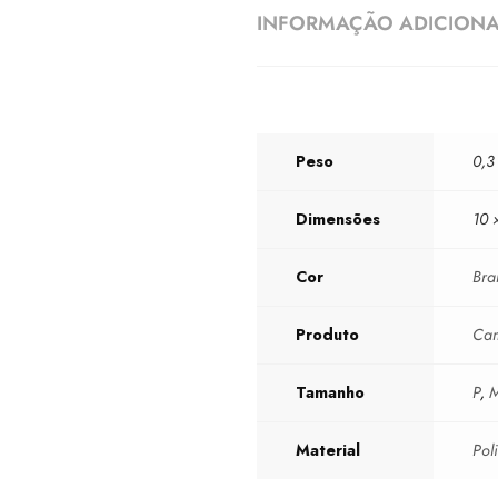
INFORMAÇÃO ADICION
Peso
0,3
Dimensões
10 
Cor
Bra
Produto
Cam
Tamanho
P
,
Material
Pol