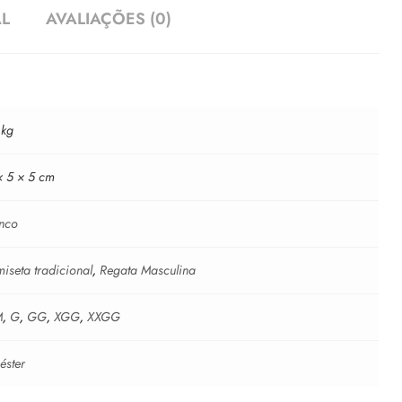
AL
AVALIAÇÕES (0)
 kg
× 5 × 5 cm
nco
iseta tradicional
,
Regata Masculina
M
,
G
,
GG
,
XGG
,
XXGG
iéster