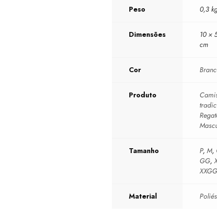
Peso
0,3 k
Dimensões
10 × 
cm
Cor
Bran
Produto
Camis
tradic
Regat
Mascu
Tamanho
P
,
M
,
GG
,
XXG
Material
Poliés