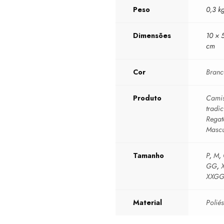
Peso
0,3 k
Dimensões
10 × 
cm
Cor
Bran
Produto
Camis
tradic
Regat
Mascu
Tamanho
P
,
M
,
GG
,
XXG
Material
Poliés