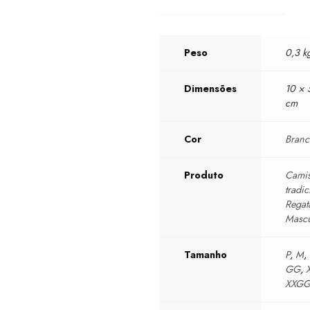
Peso
0,3 k
Dimensões
10 × 
cm
Cor
Bran
Produto
Camis
tradic
Regat
Mascu
Tamanho
P
,
M
,
GG
,
XXG