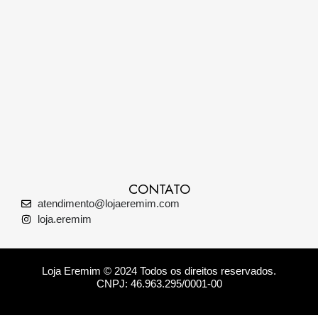
CONTATO
atendimento@lojaeremim.com
loja.eremim
Loja Eremim © 2024 Todos os direitos reservados.
CNPJ: 46.963.295/0001-00