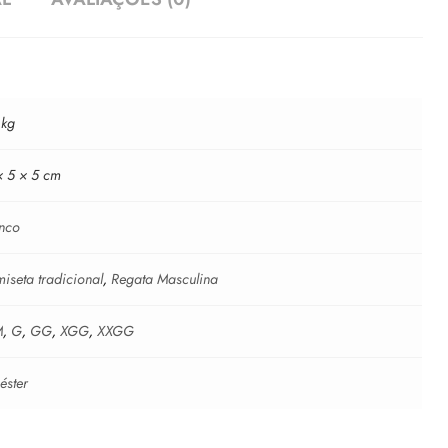
 kg
× 5 × 5 cm
nco
iseta tradicional
,
Regata Masculina
M
,
G
,
GG
,
XGG
,
XXGG
iéster