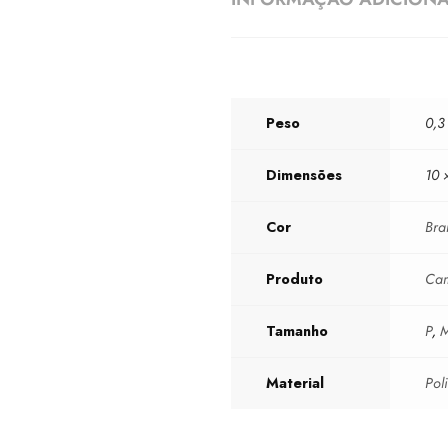
Peso
0,3
Dimensões
10 
Cor
Bra
Produto
Cam
Tamanho
P
,
Material
Pol