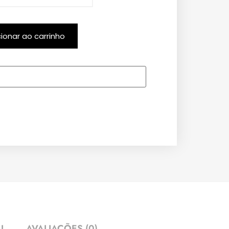
cionar ao carrinho
AL
AVALIAÇÕES (0)