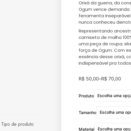
Orixá da guerra, da co
Ogum vence demanda e
ferramenta inseparável 
nunca conheceu derrot
Representando ancestral
camiseta de malha 100%
uma peça de roupa; el
força de Ogum. Com es
essência desse orixá, c
indispensável pra todos 
R$
50,00
–
R$
70,00
Produto
Tamanho
,
Tipo de produto
Material