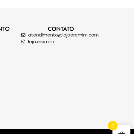
NTO
CONTATO
atendimento@lojaeremim.com
loja.eremim
0