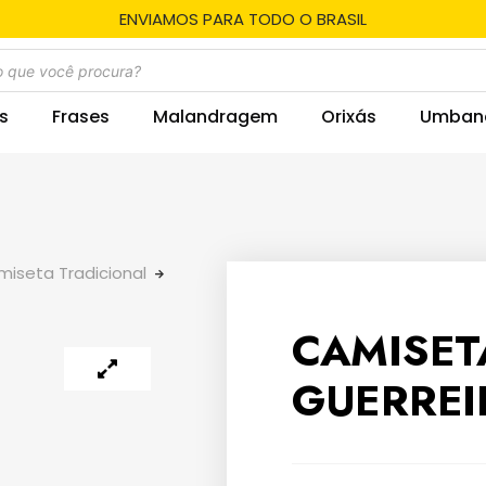
ENVIAMOS PARA TODO O BRASIL
s
Frases
Malandragem
Orixás
Umban
iseta Tradicional
CAMISE
GUERREI