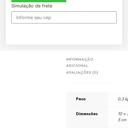
Simulação de frete
INFORMAÇÃO
ADICIONAL
AVALIAÇÕES (0)
Peso
0,3 k
Dimensões
10 × 
5 cm