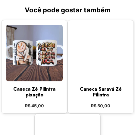
Você pode gostar também
Caneca Zé Pilintra
Caneca Saravá Zé
pixação
Pilintra
R$
45,00
R$
50,00