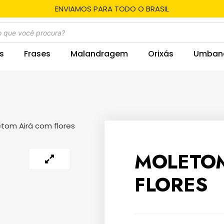
ENVIAMOS PARA TODO O BRASIL
s
Frases
Malandragem
Orixás
Umban
tom Airá com flores
MOLETOM
FLORES