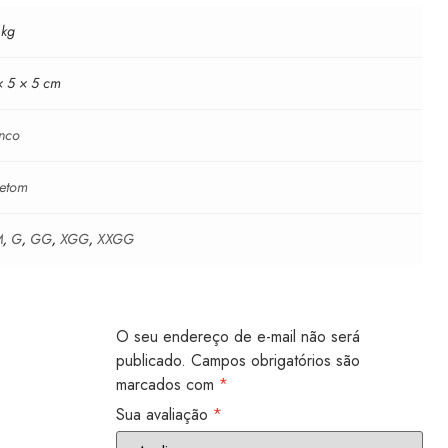
 kg
× 5 × 5 cm
nco
etom
M
,
G
,
GG
,
XGG
,
XXGG
O seu endereço de e-mail não será
publicado.
Campos obrigatórios são
marcados com
*
Sua avaliação
*