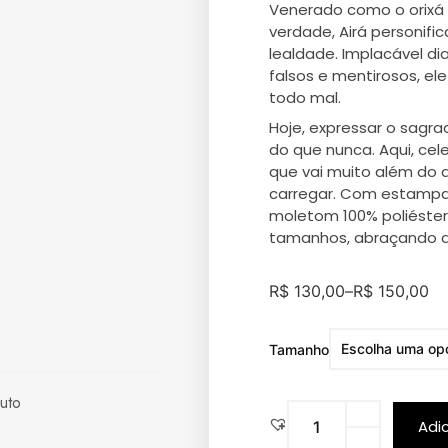
Venerado como o orixá 
verdade, Airá personifi
lealdade. Implacável di
falsos e mentirosos, e
todo mal.
Hoje, expressar o sagra
do que nunca. Aqui, cel
que vai muito além do
carregar. Com estampas
moletom 100% poliéster
tamanhos, abraçando a 
R$
130,00
–
R$
150,00
Tamanho
uto
Adi