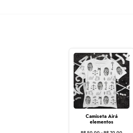
Camiseta Airá
elementos
R$
50,00
–
R$
70,00