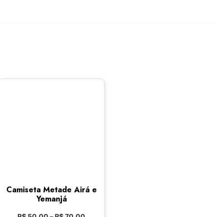
Camiseta Metade Airá e
Yemanjá
R$
50,00
–
R$
70,00