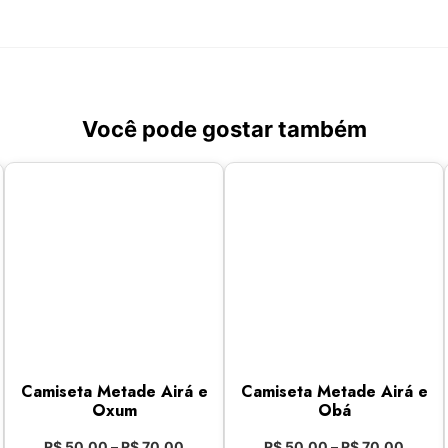
Você pode gostar também
Camiseta Metade Airá e
Camiseta Metade Airá e
Oxum
Obá
R$
50,00
–
R$
70,00
R$
50,00
–
R$
70,00