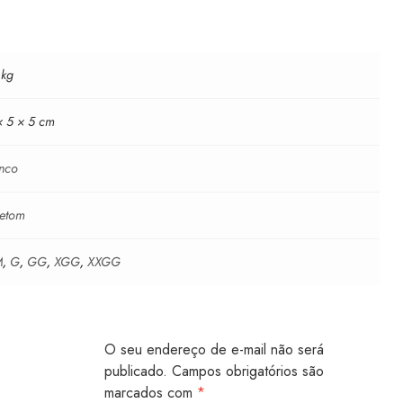
 kg
× 5 × 5 cm
nco
etom
M
,
G
,
GG
,
XGG
,
XXGG
O seu endereço de e-mail não será
publicado.
Campos obrigatórios são
marcados com
*