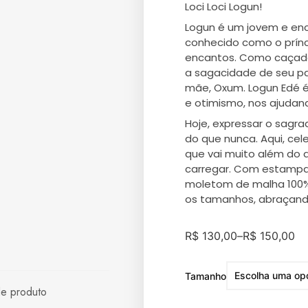
Loci Loci Logun!
Logun é um jovem e enca
conhecido como o prínc
encantos. Como caçador
a sagacidade de seu pai
mãe, Oxum. Logun Edé é
e otimismo, nos ajudand
Hoje, expressar o sagra
do que nunca. Aqui, cel
que vai muito além do
carregar. Com estampas
moletom de malha 100% 
os tamanhos, abraçando
R$
130,00
–
R$
150,00
Tamanho
de produto