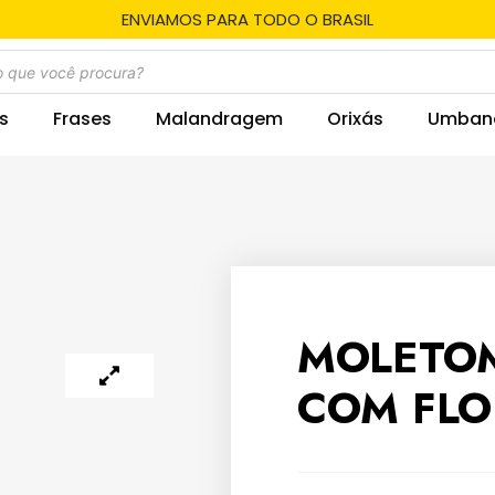
ENVIAMOS PARA TODO O BRASIL
s
Frases
Malandragem
Orixás
Umban
MOLETO
COM FLO