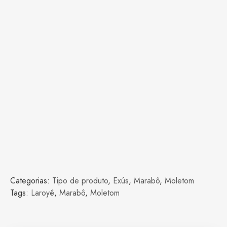
Categorias:
Tipo de produto
,
Exús
,
Marabô
,
Moletom
Tags:
Laroyê
,
Marabô
,
Moletom