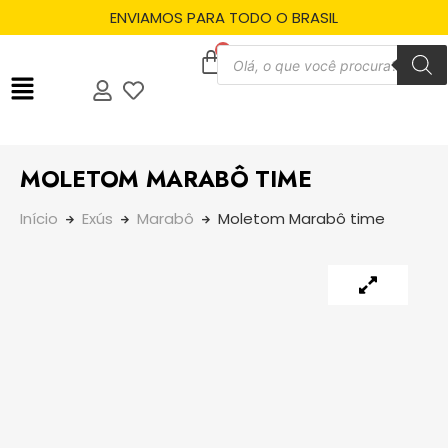
ENVIAMOS PARA TODO O BRASIL
MOLETOM MARABÔ TIME
Início
Exús
Marabô
Moletom Marabô time