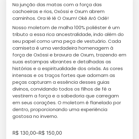
Na junção das matas com a força das
cachoeiras e rios, Oxóssi e Oxum abrem
caminhos. Ora Iê Iê O Oxum! Okê Arô Odé!
Nosso moletom de malha 100% poliéster é um
tributo a essa rica ancestralidade, indo além do
seu papel como uma peça de vestuário. Cada
camiseta é uma verdadeira homenagem à
força de Oxóssi e bravura de Oxum, trazendo em
suas estampas vibrantes e detalhadas as
histórias e a espiritualidade dos orixás. As cores
intensas e os traços fortes que adornam as
peças capturam a essência desses guias
divinos, convidando todos os filhos de fé a
vestirem a força e a sabedoria que carregam
em seus corações. O moletom é flanelado por
dentro, proporcionando uma experiência
gostosa no inverno.
R$
130,00
–
R$
150,00