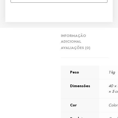
INFORMAÇÃO
ADICIONAL
AVALIAÇÕES (0)
Peso
1 kg
Dimensões
40 ×
× 5 
Cor
Color