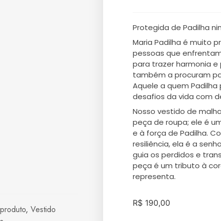
Protegida de Padilha n
Maria Padilha é muito 
pessoas que enfrentam
para trazer harmonia e
também a procuram par
Aquele a quem Padilha
desafios da vida com 
Nosso vestido de malha
peça de roupa; ele é 
e à força de Padilha. C
resiliência, ela é a se
guia os perdidos e tra
peça é um tributo à co
representa.
R$
190,00
 produto
,
Vestido