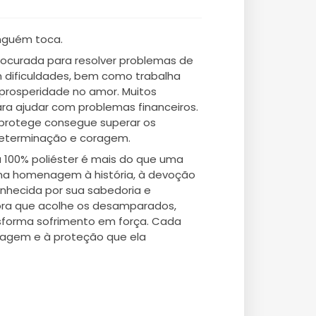
inguém toca.
procurada para resolver problemas de
 dificuldades, bem como trabalha
 prosperidade no amor. Muitos
a ajudar com problemas financeiros.
 protege consegue superar os
determinação e coragem.
 100% poliéster é mais do que uma
uma homenagem à história, à devoção
onhecida por sua sabedoria e
nhora que acolhe os desamparados,
nsforma sofrimento em força. Cada
ragem e à proteção que ela