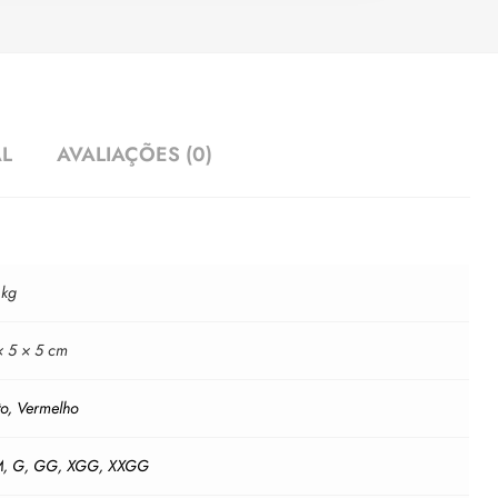
AL
AVALIAÇÕES (0)
 kg
× 5 × 5 cm
to
,
Vermelho
M
,
G
,
GG
,
XGG
,
XXGG