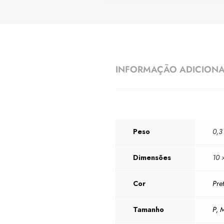
INFORMAÇÃO ADICION
Peso
0,3
Dimensões
10 
Cor
Pre
Tamanho
P
,