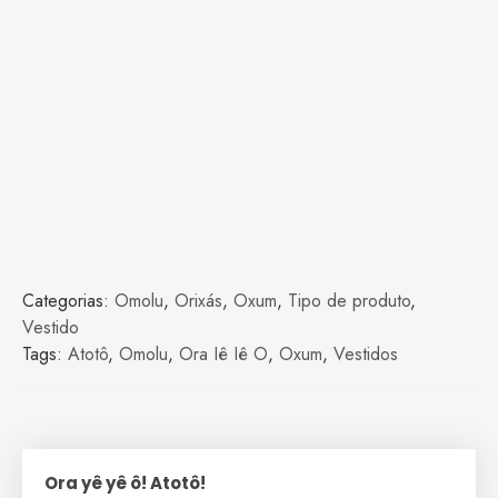
Categorias:
Omolu
,
Orixás
,
Oxum
,
Tipo de produto
,
Vestido
Tags:
Atotô
,
Omolu
,
Ora Iê Iê O
,
Oxum
,
Vestidos
Ora yê yê ô! Atotô!