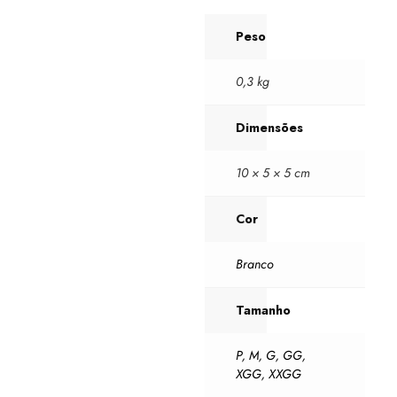
Peso
0,3 kg
Dimensões
10 × 5 × 5 cm
Cor
Branco
Tamanho
P
,
M
,
G
,
GG
,
XGG
,
XXGG