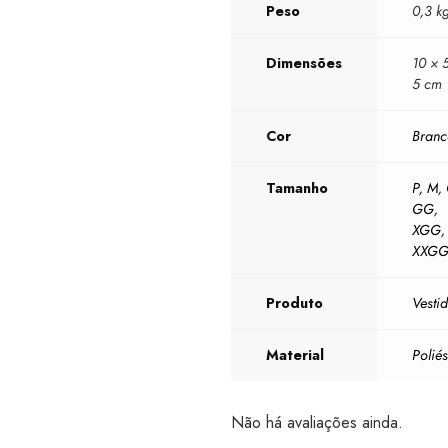
Peso
0,3 k
Dimensões
10 × 
5 cm
Cor
Bran
Tamanho
P
,
M
,
GG
,
XGG
,
XXG
Produto
Vesti
Material
Poliés
Não há avaliações ainda.