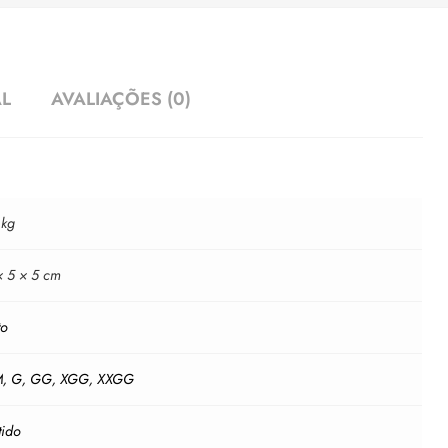
AL
AVALIAÇÕES (0)
 kg
× 5 × 5 cm
to
M
,
G
,
GG
,
XGG
,
XXGG
tido