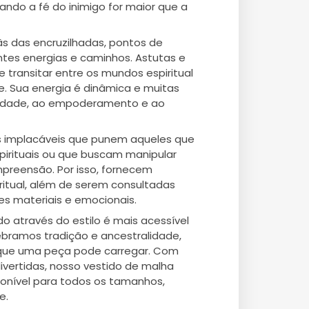
uando a fé do inimigo for maior que a
s das encruzilhadas, pontos de
ntes energias e caminhos. Astutas e
 transitar entre os mundos espiritual
e. Sua energia é dinâmica e muitas
alidade, ao empoderamento e ao
s implacáveis que punem aqueles que
pirituais ou que buscam manipular
preensão. Por isso, fornecem
ritual, além de serem consultadas
es materiais e emocionais.
do através do estilo é mais acessível
ebramos tradição e ancestralidade,
 que uma peça pode carregar. Com
ivertidas, nosso vestido de malha
ponível para todos os tamanhos,
e.