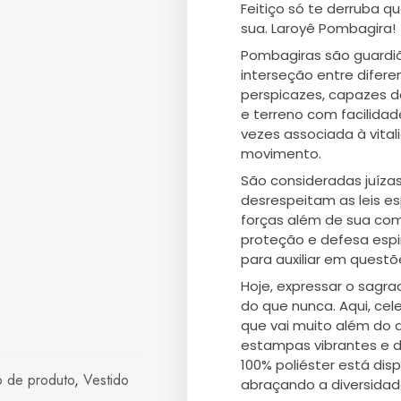
Feitiço só te derruba q
sua. Laroyê Pombagira!
Pombagiras são guardiã
interseção entre difere
perspicazes, capazes de
e terreno com facilidad
vezes associada à vit
movimento.
São consideradas juíza
desrespeitam as leis es
forças além de sua com
proteção e defesa espi
para auxiliar em questõ
Hoje, expressar o sagra
do que nunca. Aqui, cel
que vai muito além do
estampas vibrantes e d
100% poliéster está dis
o de produto
,
Vestido
abraçando a diversidad