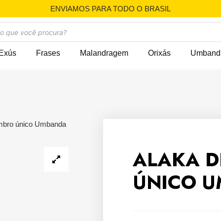
ENVIAMOS PARA TODO O BRASIL
Exús
Frases
Malandragem
Orixás
Umband
mbro único Umbanda
ALAKA D
ÚNICO 