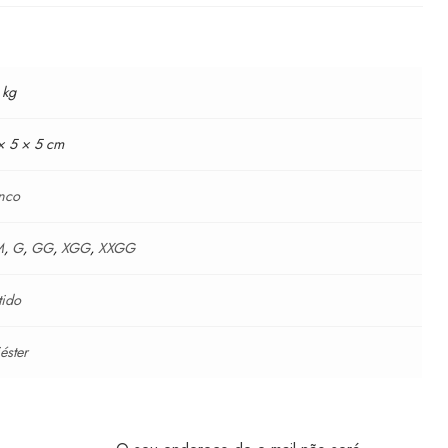
 kg
× 5 × 5 cm
nco
M
,
G
,
GG
,
XGG
,
XXGG
tido
iéster