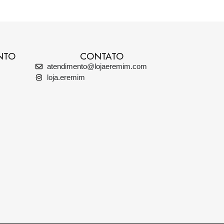
NTO
CONTATO
atendimento@lojaeremim.com
loja.eremim