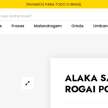
ENVIAMOS PARA TODO O BRASIL
s
Frases
Malandragem
Orixás
Umban
ALAKA S
ROGAI P