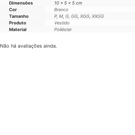
Dimensões
10 × 5 × 5 cm
Cor
Branco
Tamanho
P
,
M
,
G
,
GG
,
XGG
,
XXGG
Produto
Vestido
Material
Poliéster
Não há avaliações ainda.