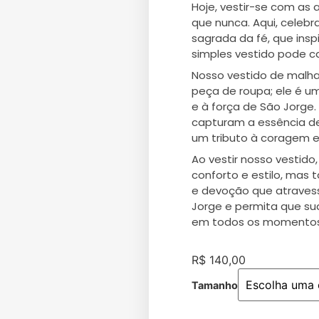
Hoje, vestir-se com as 
que nunca. Aqui, celeb
sagrada da fé, que ins
simples vestido pode ca
Nosso vestido de malha
peça de roupa; ele é 
e à força de São Jorge
capturam a essência des
um tributo à coragem e
Ao vestir nosso vestid
conforto e estilo, mas
e devoção que atravess
Jorge e permita que s
em todos os momentos
R$
140,00
Tamanho