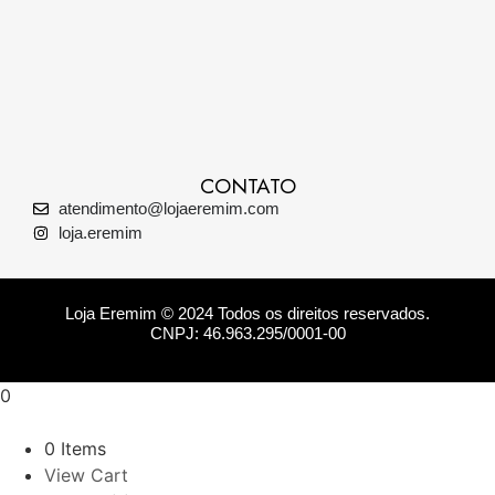
CONTATO
atendimento@lojaeremim.com
loja.eremim
Loja Eremim © 2024 Todos os direitos reservados.
CNPJ: 46.963.295/0001-00
0
0 Items
View Cart