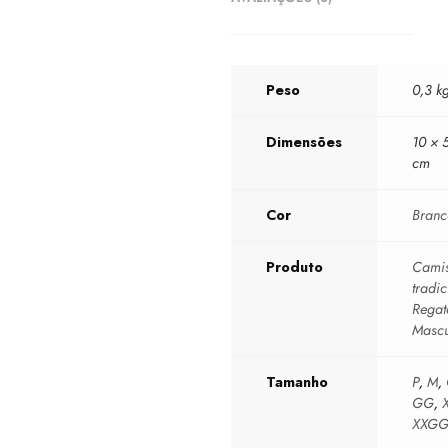
Peso
0,3 k
Dimensões
10 × 
cm
Cor
Bran
Produto
Camis
tradic
Regat
Mascu
Tamanho
P
,
M
,
GG
,
XXG