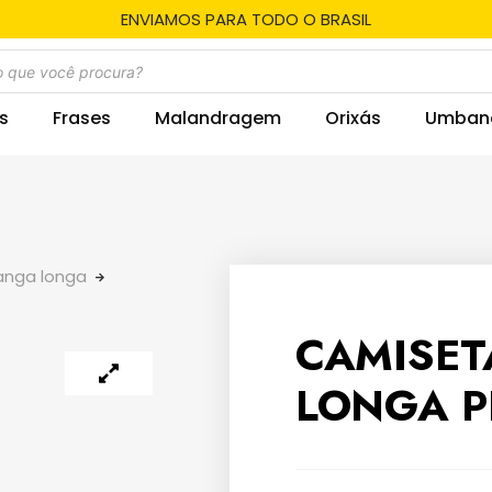
ENVIAMOS PARA TODO O BRASIL
s
Frases
Malandragem
Orixás
Umban
nga longa
CAMISET
LONGA P