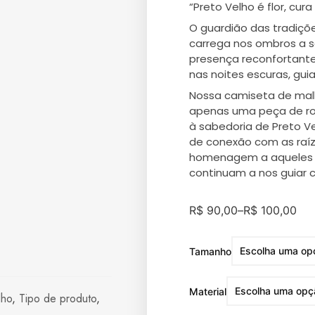
“Preto Velho é flor, cura
O guardião das tradiçõe
carrega nos ombros a 
presença reconfortante 
nas noites escuras, gui
Nossa camiseta de malh
apenas uma peça de ro
à sabedoria de Preto V
de conexão com as raíz
homenagem a aqueles 
continuam a nos guiar 
R$
90,00
–
R$
100,00
Tamanho
Material
lho
,
Tipo de produto
,