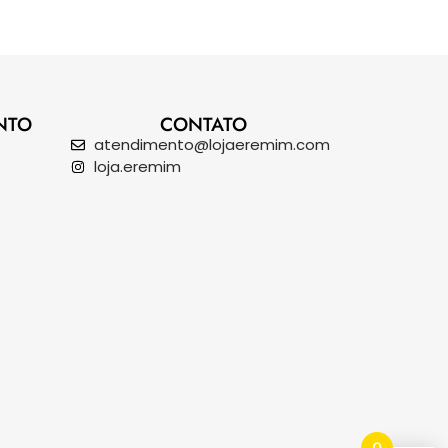
NTO
CONTATO
atendimento@lojaeremim.com
loja.eremim