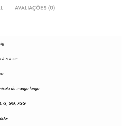
AL
AVALIAÇÕES (0)
 kg
× 5 × 5 cm
za
iseta de manga longa
M
,
G
,
GG
,
XGG
iéster