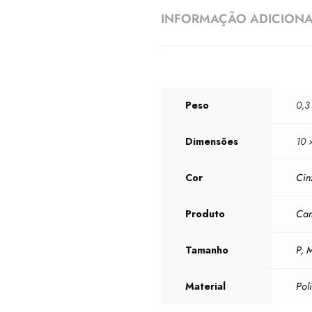
INFORMAÇÃO ADICION
Peso
0,3
Dimensões
10 
Cor
Cin
Produto
Cam
Tamanho
P
,
Material
Pol