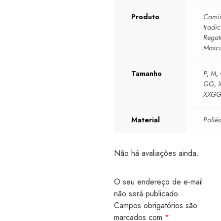
Produto
Camis
tradic
Regat
Mascu
Tamanho
P
,
M
,
GG
,
XXG
Material
Poliés
Não há avaliações ainda.
O seu endereço de e-mail
não será publicado.
Campos obrigatórios são
marcados com
*