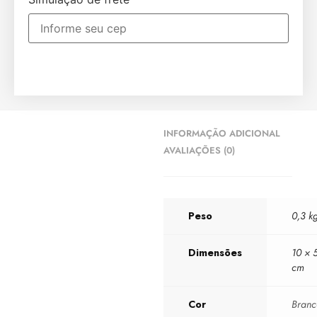
INFORMAÇÃO ADICIONAL
AVALIAÇÕES (0)
Peso
0,3 k
Dimensões
10 × 
cm
Cor
Bran