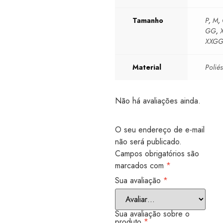
Tamanho
P
,
M
,
GG
,
XXG
Material
Poliés
Não há avaliações ainda.
O seu endereço de e-mail
não será publicado.
Campos obrigatórios são
marcados com
*
Sua avaliação
*
Sua avaliação sobre o
produto
*