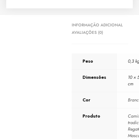
INFORMAÇÃO ADICIONAL
AVALIAÇÕES (0)
Peso
0,3 k
Dimensões
10 × 
cm
Cor
Bran
Produto
Camis
tradic
Regat
Mascu