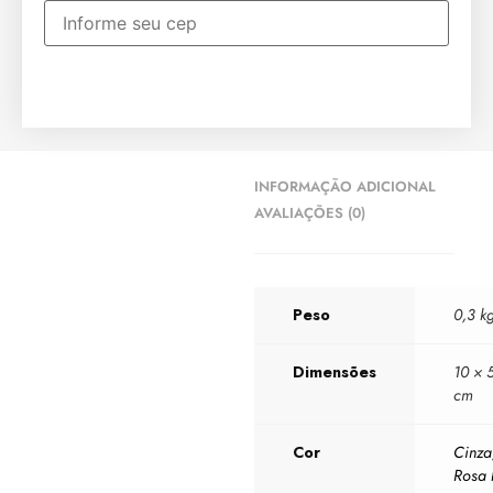
INFORMAÇÃO ADICIONAL
AVALIAÇÕES (0)
Peso
0,3 k
Dimensões
10 × 
cm
Cor
Cinza
Rosa 