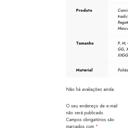
Produto
Camis
tradic
Regat
Mascu
Tamanho
P
,
M
,
GG
,
XXG
Material
Poliés
Não há avaliações ainda.
O seu endereço de e-mail
não será publicado.
Campos obrigatórios são
marcados com
*