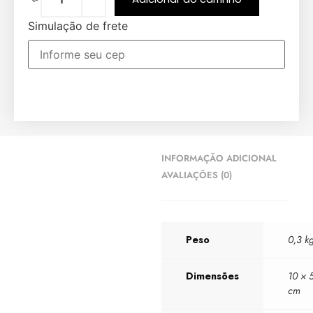
Simulação de frete
INFORMAÇÃO ADICIONAL
AVALIAÇÕES (0)
Peso
0,3 k
Dimensões
10 × 
cm