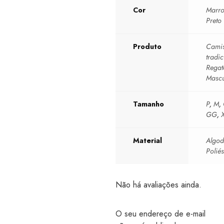
Cor
Marr
Preto
Produto
Camis
tradic
Regat
Mascu
Tamanho
P
,
M
,
GG
,
Material
Algo
Poliés
Não há avaliações ainda.
O seu endereço de e-mail