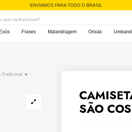
ENVIAMOS PARA TODO O BRASIL
Exús
Frases
Malandragem
Orixás
Umband
 Tradicional
CAMISET
SÃO COS