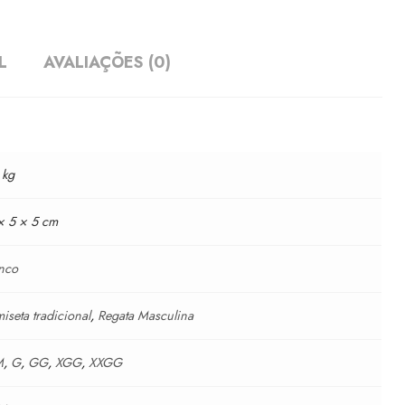
L
AVALIAÇÕES (0)
 kg
× 5 × 5 cm
nco
iseta tradicional
,
Regata Masculina
M
,
G
,
GG
,
XGG
,
XXGG