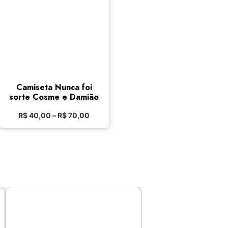
Camiseta Nunca foi
sorte Cosme e Damião
R$
40,00
–
R$
70,00