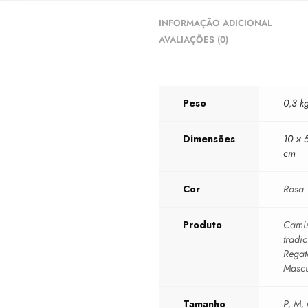
INFORMAÇÃO ADICIONAL
AVALIAÇÕES (0)
Peso
0,3 k
Dimensões
10 × 
cm
Cor
Rosa
Produto
Camis
tradic
Regat
Mascu
Tamanho
P
,
M
,