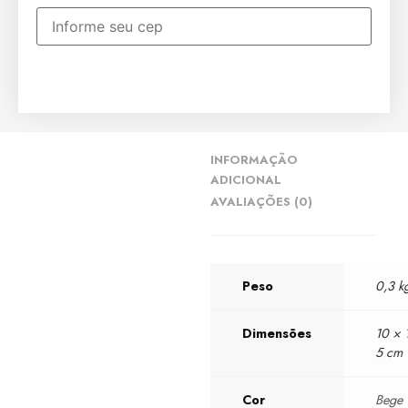
INFORMAÇÃO
ADICIONAL
AVALIAÇÕES (0)
Peso
0,3 k
Dimensões
10 × 
5 cm
Cor
Bege