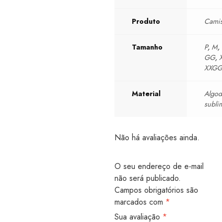
Produto
Cami
Tamanho
P
,
M
,
GG
,
XXG
Material
Algo
subli
Não há avaliações ainda.
O seu endereço de e-mail
não será publicado.
Campos obrigatórios são
marcados com
*
Sua avaliação
*