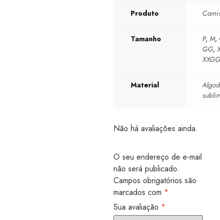
Produto
Cami
Tamanho
P
,
M
,
GG
,
XXG
Material
Algo
subli
Não há avaliações ainda.
O seu endereço de e-mail
não será publicado.
Campos obrigatórios são
marcados com
*
Sua avaliação
*