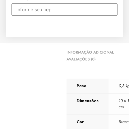
INFORMAÇÃO ADICIONAL
AVALIAÇÕES (0)
Peso
0,3 k
Dimensões
10 × 
cm
Cor
Bran