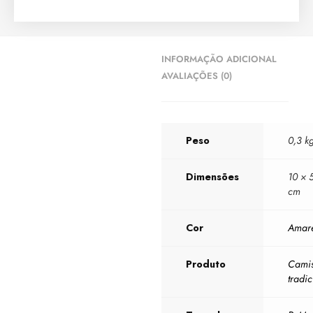
INFORMAÇÃO ADICIONAL
AVALIAÇÕES (0)
Peso
0,3 k
Dimensões
10 × 
cm
Cor
Amar
Produto
Camis
tradic